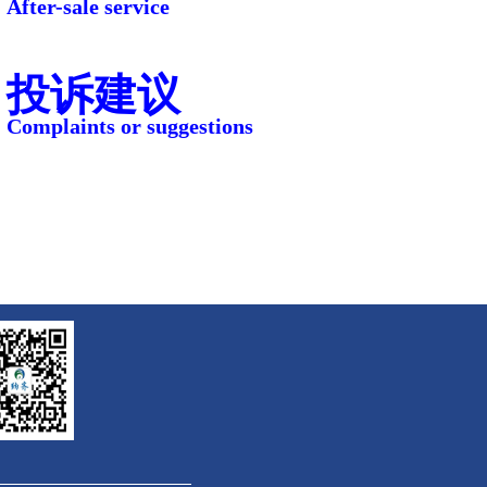
After-sale service
投诉建议
Complaints or suggestions